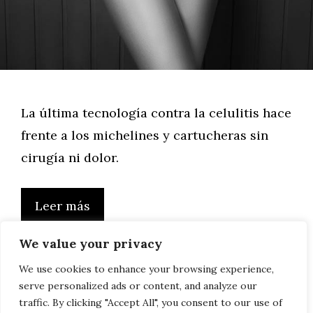
La última tecnología contra la celulitis hace
frente a los michelines y cartucheras sin
cirugía ni dolor.
Leer más
We value your privacy
We use cookies to enhance your browsing experience,
serve personalized ads or content, and analyze our
Página
Página
Página
←
Anterior
1
…
3
4
traffic. By clicking "Accept All", you consent to our use of