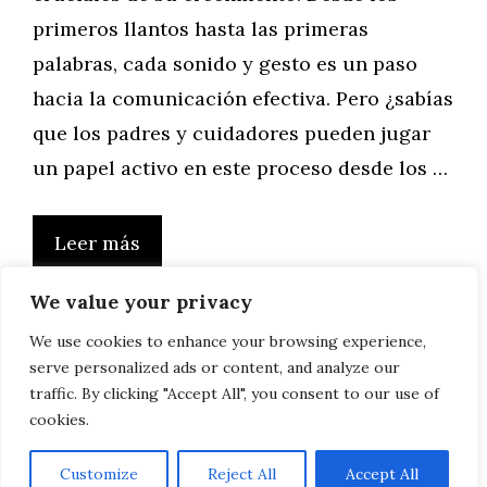
primeros llantos hasta las primeras
palabras, cada sonido y gesto es un paso
hacia la comunicación efectiva. Pero ¿sabías
que los padres y cuidadores pueden jugar
un papel activo en este proceso desde los …
Leer más
We value your privacy
We use cookies to enhance your browsing experience,
serve personalized ads or content, and analyze our
Página
Página
Página
1
2
…
22
Siguiente
→
traffic. By clicking "Accept All", you consent to our use of
cookies.
Customize
Reject All
Accept All
AVISO LEGAL, POLITICA DE PRIVACIDAD, COOKIES