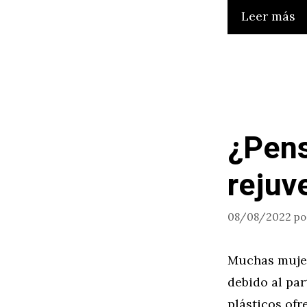
Leer más
¿Pens
rejuv
08/08/2022
p
Muchas mujere
debido al par
plásticos ofr