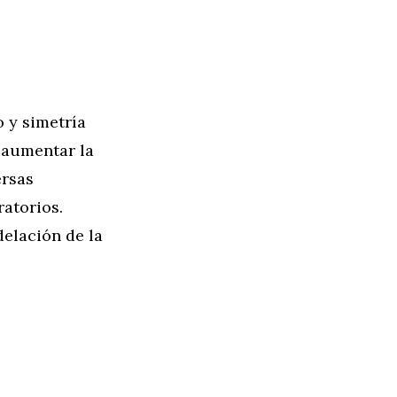
o y simetría
 aumentar la
ersas
atorios.
elación de la