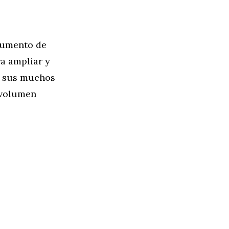
aumento de
ra ampliar y
re sus muchos
 volumen