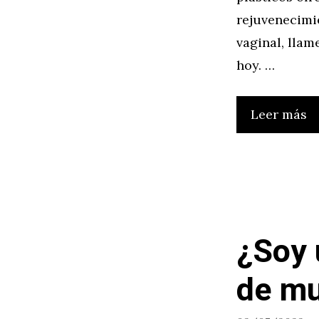
rejuvenecimie
vaginal, llam
hoy. …
Leer más
¿Soy 
de mu