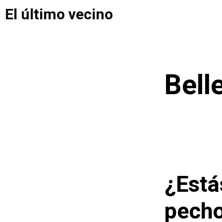
Saltar
El último vecino
al
contenido
Bell
¿Está
pech