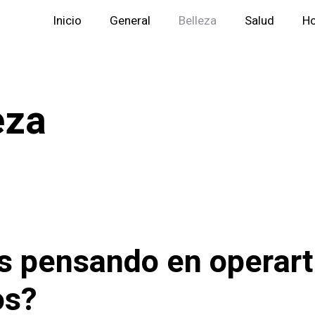
Inicio
General
Belleza
Salud
H
eza
s pensando en operart
os?