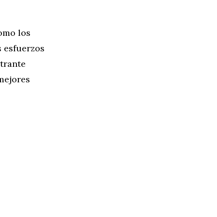
como los
s esfuerzos
trante
mejores