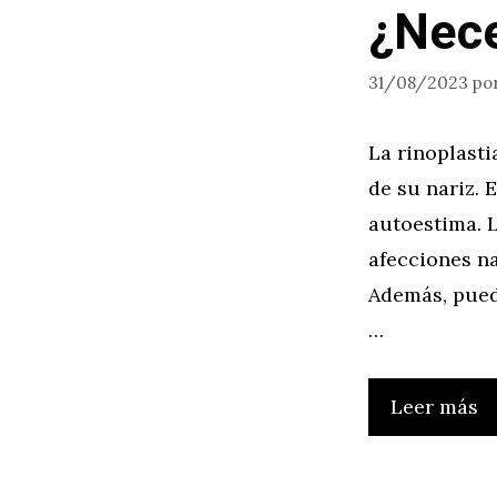
¿Nece
31/08/2023
po
La rinoplasti
de su nariz.
autoestima. L
afecciones n
Además, pued
…
Leer más