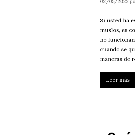
02/05/2022
p
Si usted ha 
muslos, es c
no funcionan
cuando se qu
maneras de r
Leer más