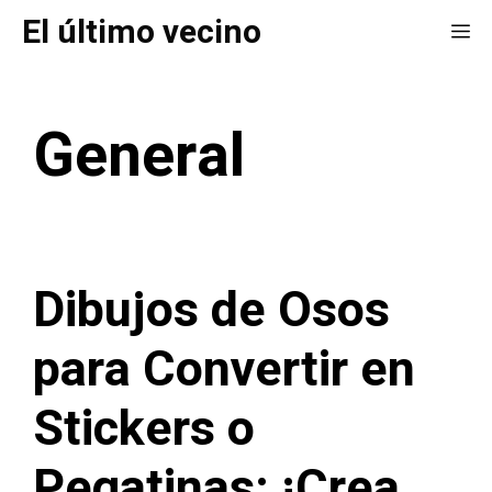
Saltar
El último vecino
Me
al
contenido
General
Dibujos de Osos
para Convertir en
Stickers o
Pegatinas: ¡Crea,