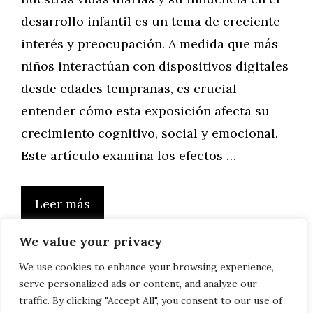
desarrollo infantil es un tema de creciente
interés y preocupación. A medida que más
niños interactúan con dispositivos digitales
desde edades tempranas, es crucial
entender cómo esta exposición afecta su
crecimiento cognitivo, social y emocional.
Este artículo examina los efectos …
Leer más
We value your privacy
We use cookies to enhance your browsing experience,
serve personalized ads or content, and analyze our
Página
Página
Página
Página
←
Anterior
1
2
3
…
35
Siguiente
→
traffic. By clicking "Accept All", you consent to our use of