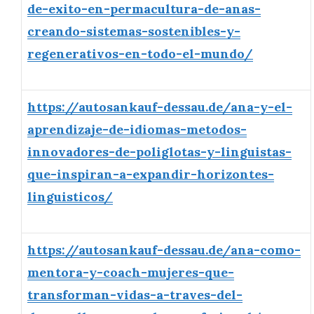
de-exito-en-permacultura-de-anas-
creando-sistemas-sostenibles-y-
regenerativos-en-todo-el-mundo/
https://autosankauf-dessau.de/ana-y-el-
aprendizaje-de-idiomas-metodos-
innovadores-de-poliglotas-y-linguistas-
que-inspiran-a-expandir-horizontes-
linguisticos/
https://autosankauf-dessau.de/ana-como-
mentora-y-coach-mujeres-que-
transforman-vidas-a-traves-del-