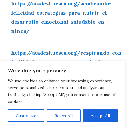
https://atadeshuesca.org/sembrando-
felicidad-estrategias-para-nutrir-el-
desarrollo-emocional-saludable-en-
ninos/
https://atadeshuesca.org/respirando-con-
facilidad-prevencion-y-manejo-de-
We value your privacy
alergias-estacionales-en-ninos/
We use cookies to enhance your browsing experience,
serve personalized ads or content, and analyze our
https://atadeshuesca.org/delantalitos-
traffic. By clicking "Accept All", you consent to our use of
listos-transformando-la-cocina-en-un-
cookies.
aula-de-diversion-y-aprendizaje/
Customize
Reject All
Accept All