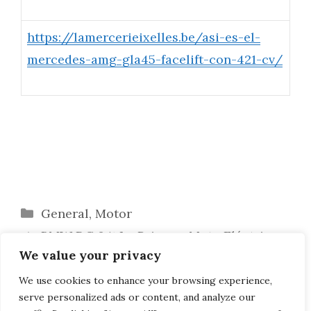
https://lamercerieixelles.be/asi-es-el-
mercedes-amg-gla45-facelift-con-421-cv/
Categorías
General
,
Motor
BMW DC 04: La Primera Moto Eléctrica
We value your privacy
(No Scooter)
Yamaha Presenta las XSR900 más
We use cookies to enhance your browsing experience,
serve personalized ads or content, and analyze our
Personales y Atractivas