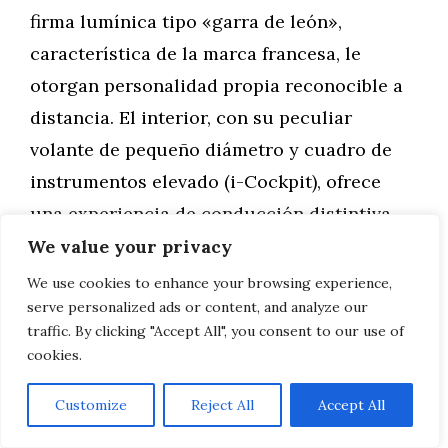
firma lumínica tipo «garra de león»,
característica de la marca francesa, le
otorgan personalidad propia reconocible a
distancia. El interior, con su peculiar
volante de pequeño diámetro y cuadro de
instrumentos elevado (i-Cockpit), ofrece
una experiencia de conducción distintiva
que o se ama o se rechaza, pero que
We value your privacy
indudablemente no deja indiferente.
We use cookies to enhance your browsing experience,
serve personalized ads or content, and analyze our
traffic. By clicking "Accept All", you consent to our use of
Más allá de aspectos estéticos, el 2008
cookies.
ofrece argumentos prácticos sólidos. Su
longitud contenida (4,30 metros) facilita
Customize
Reject All
Accept All
maniobras en aparcamientos urbanos,