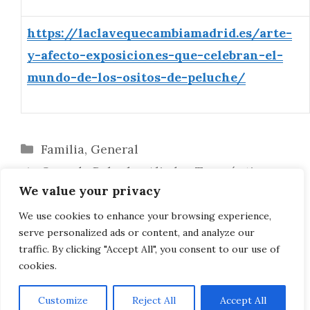
https://laclavequecambiamadrid.es/arte-
y-afecto-exposiciones-que-celebran-el-
mundo-de-los-ositos-de-peluche/
Categorías
Familia
,
General
Osos de Peluche: Aliados Terapéuticos
We value your privacy
en la Superación Infantil
Orígenes y Transformación de los Osos
We use cookies to enhance your browsing experience,
serve personalized ads or content, and analyze our
de Peluche: Un Viaje a través del Tiempo
traffic. By clicking "Accept All", you consent to our use of
cookies.
Customize
Reject All
Accept All
AVISO LEGAL, POLITICA DE PRIVACIDAD, COOKIES