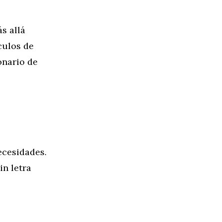
s allá
culos de
onario de
ecesidades.
in letra