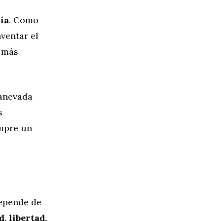
ía
. Como
ventar el
y más
tanevada
s
empre un
depende de
, libertad,