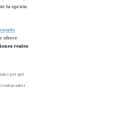
nte la opción
Granada
e ofrece
ciones reales
más y por qué
ecesitas saber