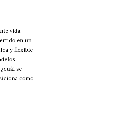
ante vida
vertido en un
ca y flexible
odelos
, ¿cuál se
siciona como