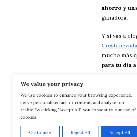
ahorro y una
ganadora.
Y si vas a el
Crestanevad
mucho más q
para tu día a
Categorías
General
,
Mo
We value your privacy
Renting o S
We use cookies to enhance your browsing experience,
Crestanevada es
serve personalized ads or content, and analyze our
Renting de c
con Crestaneva
traffic. By clicking "Accept All", you consent to our use of
cookies.
Customize
Reject All
Accept All