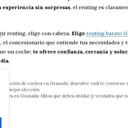
 experiencia sin sorpresas
, el renting es clarame
egir renting, elige con cabeza.
Elige
renting barato 
a
, el concesionario que entiende tus necesidades y t
ue un coche:
te ofrece confianza, cercanía y solu
 día
.
tor
uscripción de coches en Granada: descubre cuál te conviene 
 tu mejor elección
oches en Granada: Mitos que debes olvidar (y verdades que n
da)