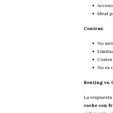
Acceso
Ideal 
Contras:
No sie
Limita
Costes 
No es u
Renting vs. 
La respuesta 
coche con f