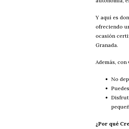
autonomía, el
Y aquí es do
ofreciendo un
ocasión cert
Granada.
Además, con
No dep
Puedes
Disfrut
pequeñ
¿Por qué Cre