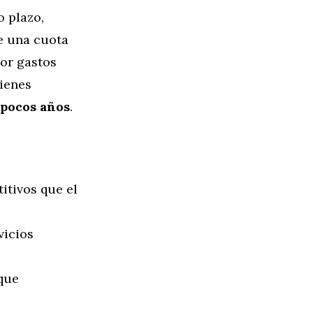
o plazo,
e una cuota
or gastos
uienes
 pocos años
.
itivos que el
vicios
que