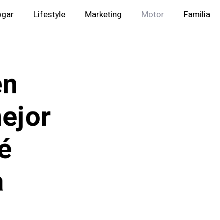
ogar
Lifestyle
Marketing
Motor
Familia
en
mejor
é
a