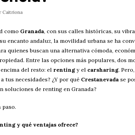
r
Caitriona
ad como
Granada
, con sus calles históricas, su vibr
 su encanto andaluz, la movilidad urbana se ha con
ara quienes buscan una alternativa cómoda, económi
propiedad. Entre las opciones más populares, dos m
encima del resto: el
renting
y el
carsharing
. Pero
 a tus necesidades? ¿Y por qué
Crestanevada
se po
en soluciones de renting en Granada?
 paso.
enting y qué ventajas ofrece?