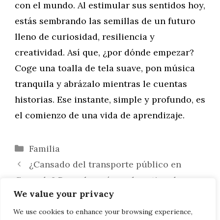
con el mundo. Al estimular sus sentidos hoy,
estás sembrando las semillas de un futuro
lleno de curiosidad, resiliencia y
creatividad. Así que, ¿por dónde empezar?
Coge una toalla de tela suave, pon música
tranquila y abrázalo mientras le cuentas
historias. Ese instante, simple y profundo, es
el comienzo de una vida de aprendizaje.
Categorías
Familia
¿Cansado del transporte público en
Granada? Descubre cómo el renting de
We value your privacy
Crestanevada te devuelve la libertad
Interiorismo online en Málaga: La nueva
We use cookies to enhance your browsing experience,