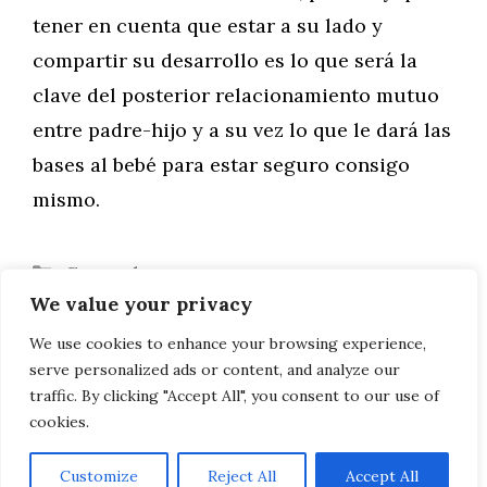
tener en cuenta que estar a su lado y
compartir su desarrollo es lo que será la
clave del posterior relacionamiento mutuo
entre padre-hijo y a su vez lo que le dará las
bases al bebé para estar seguro consigo
mismo.
Categorías
General
We value your privacy
Etiquetas
desarrollo del bebé
,
Maternidad
Varicela: un problema de todos los niños
We use cookies to enhance your browsing experience,
serve personalized ads or content, and analyze our
Enuresis nocturna: cómo tratarla
traffic. By clicking "Accept All", you consent to our use of
cookies.
Customize
Reject All
Accept All
AVISO LEGAL, POLITICA DE PRIVACIDAD, COOKIES