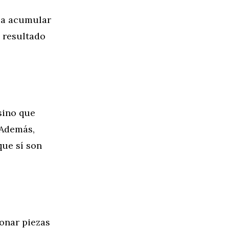
 a acumular
l resultado
sino que
 Además,
que sí son
onar piezas