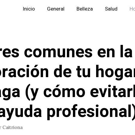
Inicio
General
Belleza
Salud
H
res comunes en la
ración de tu hoga
ga (y cómo evitar
ayuda profesional
r
Caitriona