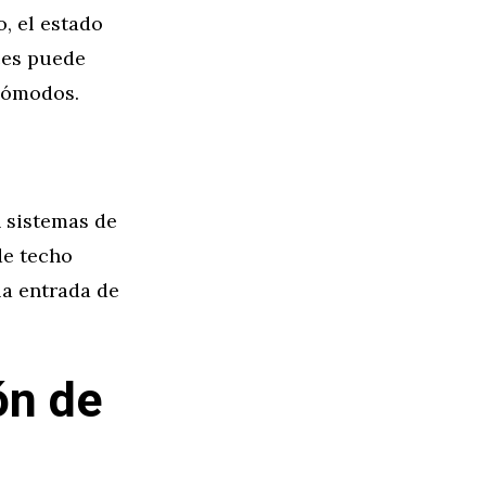
, el estado
ces puede
cómodos.
n sistemas de
de techo
la entrada de
ón de