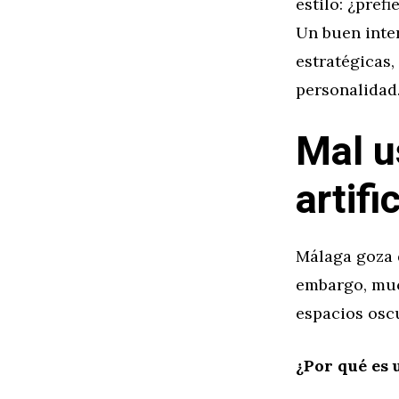
estilo: ¿pref
Un buen inter
estratégicas,
personalidad
Mal u
artific
Málaga goza d
embargo, much
espacios oscu
¿Por qué es 