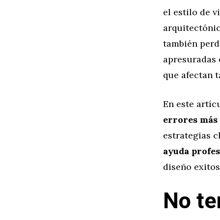
el estilo de 
arquitectónic
también perde
apresuradas 
que afectan t
En este artíc
errores más 
estrategias c
ayuda profes
diseño exito
No te