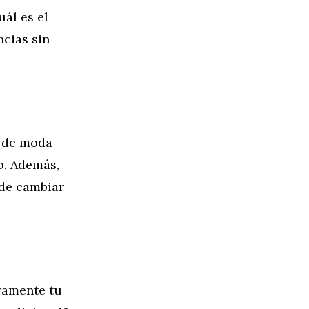
uál es el
ncias sin
á de moda
o. Además,
 de cambiar
ramente tu