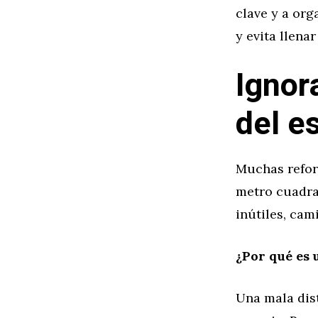
clave y a org
y evita llena
Ignora
del e
Muchas refor
metro cuadrad
inútiles, ca
¿Por qué es 
Una mala dist