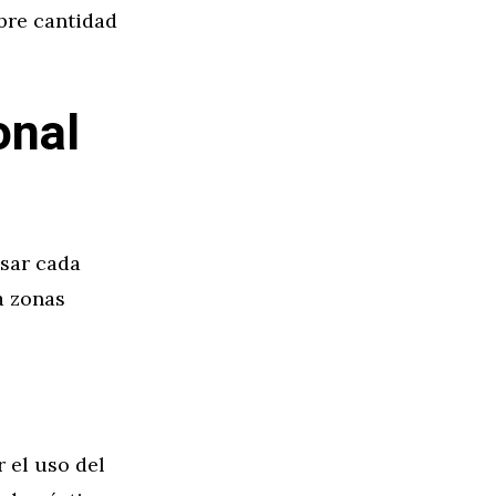
obre cantidad
onal
sar cada
a zonas
 el uso del