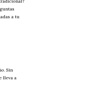
tradicional?
eguntas
tadas a tu
ño. Sin
 lleva a