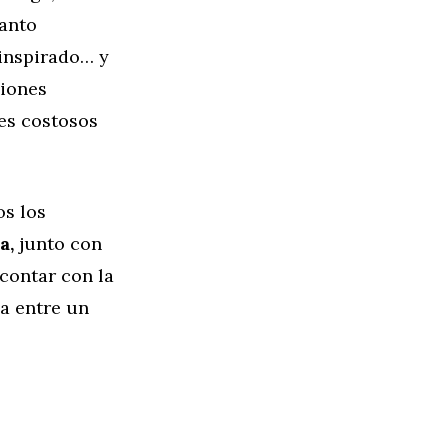
canto
 inspirado… y
siones
es costosos
os los
a,
junto con
 contar con la
a entre un